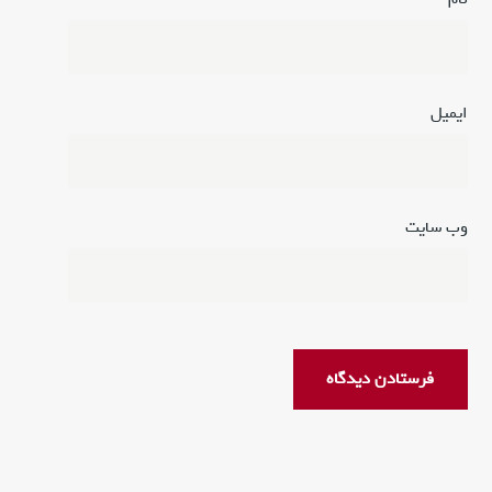
س
ی
د
گ
ایمیل
*
ی
ب
ه
ش
وب‌ سایت
ک
ا
ی
ا
ت
م