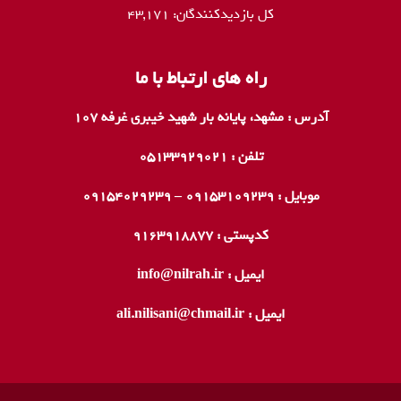
کل بازدیدکنند‌گان:
43,171
راه های ارتباط با ما
آدرس : مشهد، پایانه بار شهید خیبری غرفه ۱۰۷
تلفن : ۰۵۱۳۳۹۲۹۰۲۱
موبایل : 09153109239 – 09154029239
کدپستی : ۹۱۶۳۹۱۸۸۷۷
ایمیل : info@nilrah.ir
ایمیل : ali.nilisani@chmail.ir